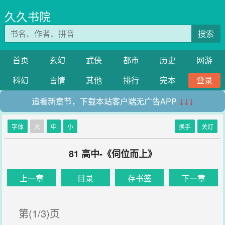
久久书院
搜索
首页
玄幻
武侠
都市
历史
网游
科幻
言情
其他
排行
完本
登录
追看新章节，下载本站客户端无广告APP
↓↓↓
字体
大
中
小
换手
关灯
81 高中-《伺位而上》
上一章
目录
存书签
下一章
第(1/3)页