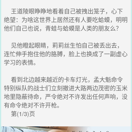
王道陵眼睁睁地看着自己被拽出笼子，心下
绝望：为啥这世界上居然还有人要吃蛤蟆，明明
他们自己也说，青蛙与蛤蟆是人类的朋友么？
见他瞪起眼睛，莉莉丝生怕自己被丢出去，
连忙伸手抱住他的胳膊，脸上也换成了一副虚心
学习的表情。
看到北边越来越近的卡车灯光，孟大魁命令
特别纵队的战士们立刻撤进大路两边茂密的玉米
地里隐蔽待命，严令绝对不许发出任何声响，没
有命令绝对不许开枪。
第(1/3)页