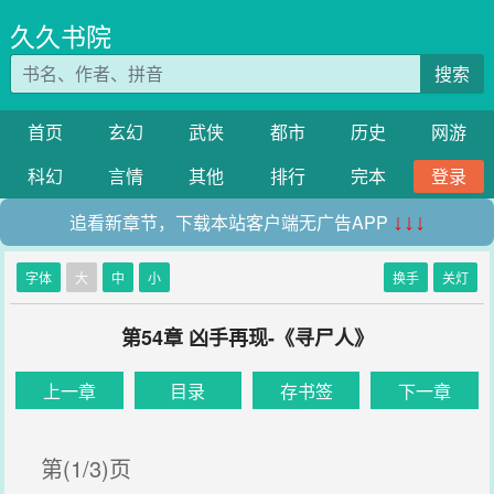
久久书院
搜索
首页
玄幻
武侠
都市
历史
网游
科幻
言情
其他
排行
完本
登录
追看新章节，下载本站客户端无广告APP
↓↓↓
字体
大
中
小
换手
关灯
第54章 凶手再现-《寻尸人》
上一章
目录
存书签
下一章
第(1/3)页