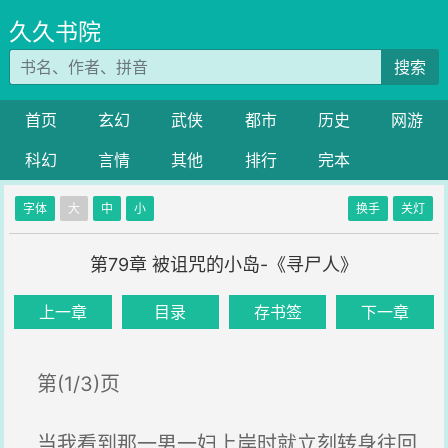
久久书院
搜索
首页
玄幻
武侠
都市
历史
网游
科幻
言情
其他
排行
完本
字体
大
中
小
换手
关灯
第79章 被诅咒的小岛-《寻尸人》
上一章
目录
存书签
下一章
第(1/3)页
当我看到那一男一妇上岸时就立刻转身往回