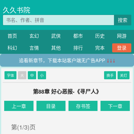
久久书院
搜索
首页
玄幻
武侠
都市
历史
网游
科幻
言情
其他
排行
完本
登录
追看新章节，下载本站客户端无广告APP
↓↓↓
字体
大
中
小
换手
关灯
第88章 好心恶报-《寻尸人》
上一章
目录
存书签
下一章
第(1/3)页