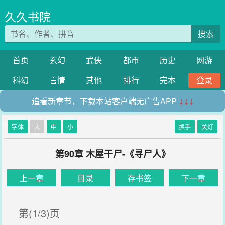
久久书院
搜索
首页
玄幻
武侠
都市
历史
网游
科幻
言情
其他
排行
完本
登录
追看新章节，下载本站客户端无广告APP
↓↓↓
字体
大
中
小
换手
关灯
第90章 木屋干尸-《寻尸人》
上一章
目录
存书签
下一章
第(1/3)页