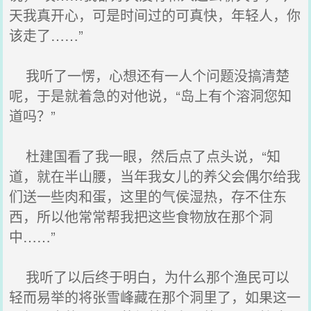
天我真开心，可是时间过的可真快，年轻人，你
该走了……”
我听了一愣，心想还有一人个问题没搞清楚
呢，于是就着急的对他说，“岛上有个溶洞您知
道吗？”
杜建国看了我一眼，然后点了点头说，“知
道，就在半山腰，当年我女儿的养父会偶尔给我
们送一些肉和蛋，这里的气侯湿热，存不住东
西，所以他常常帮我把这些食物放在那个洞
中……”
我听了以后终于明白，为什么那个渔民可以
轻而易举的将张雪峰藏在那个洞里了，如果这一