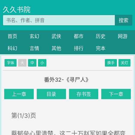
久久书院
搜索
首页
玄幻
武侠
都市
历史
网游
科幻
言情
其他
排行
完本
字体
大
中
小
换手
关灯
番外32-《寻尸人》
上一章
目录
存书签
下一章
第(1/3)页
蔡郁垒心里清楚，这二十万赵军如果全都变