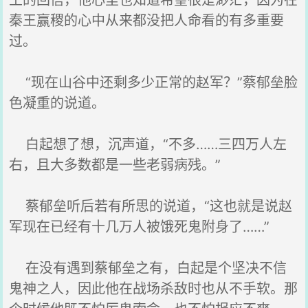
王的回信，他心里也知道希望很是渺茫，因为在
秦王赢稷的心中从来都没把人命看的有多重要
过。
“现在山谷中还剩多少正常的赵军？”蔡郁垒脸
色凝重的说道。
白起想了想，沉声道，“不多……三四万人左
右，且大多数都是一些老弱病残。”
蔡郁垒听后若有所思的说道，“这也就是说赵
军现在已经有十几万人被饿死鬼附身了……”
在没有遇到蔡郁垒之有，白起是个坚决不信
鬼神之人，因此他在战场杀敌时也从不手软。那