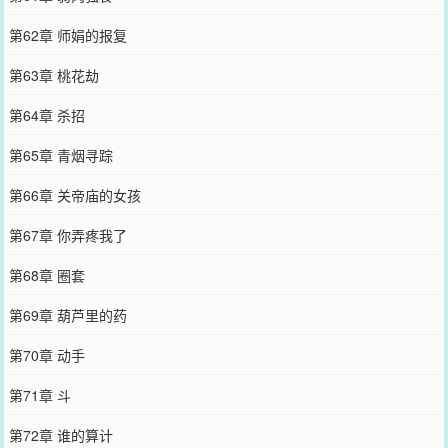
第62章 师娟的报复
第63章 桃花劫
第64章 杀招
第65章 青烟寻踪
第66章 关帝庙的女孩
第67章 你弄疼我了
第68章 圈套
第69章 葫芦里的药
第70章 动手
第71章 斗
第72章 谁的算计