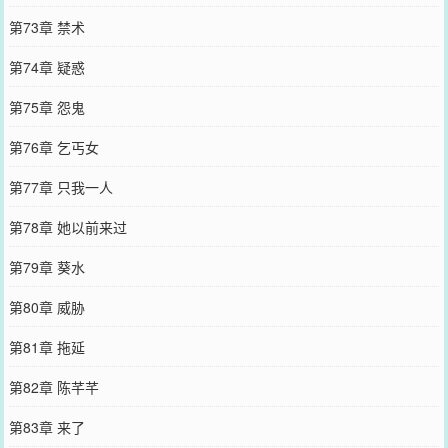
第73章 禁术
第74章 疑惑
第75章 怨鬼
第76章 乞丐女
第77章 只我一人
第78章 她以前来过
第79章 葵水
第80章 威胁
第81章 拖延
第82章 陈芊芊
第83章 来了