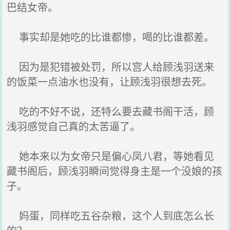
巴结女帝。
事实却是她吃的比谁都惨，喝的比谁都差。
因为是犯错被处罚，所以宫人给顾浅羽送来
的饭菜一点油水也没有，让顾浅羽很想去死。
吃的不好不说，还特么要去藏书阁干活，顾
浅羽感觉自己真的太苦逼了。
她本来以为女帝只是偏心凤八君，等她看见
藏书阁后，顾浅羽瞬间觉得身主是一个没娘的孩
子。
妈蛋，同样吃五谷杂粮，这个人到底怎么长