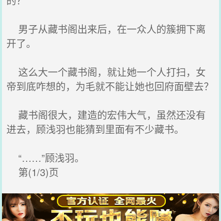
的？
男子从藏书阁出来后，在一众人的簇拥下离
开了。
这么大一个藏书阁，就让她一个人打扫，女
帝到底咋想的，为毛就不能让她也回府面壁去？
藏书阁很大，建造的宏伟大气，虽然还没有
进去，顾浅羽也能猜到里面有不少藏书。
“……”顾浅羽。
第(1/3)页