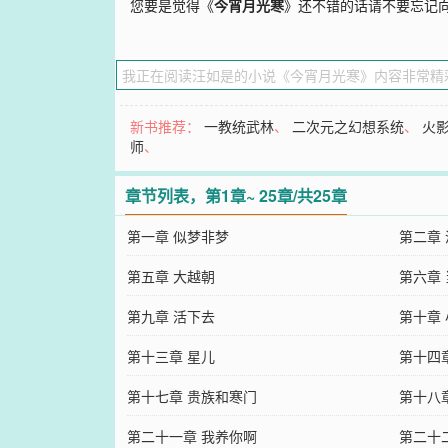
您要是觉得《
今宵月光寒
》还不错的话请不要忘记
新书推荐：
一教统武林
、
二次元之幻想系统
、
火
师
、
章节列表，第1章~ 25章/共25章
第一章 似梦非梦
第二章
第五章 大越朝
第六章
第九章 活下去
第十章
第十三章 星儿
第十四
第十七章 贵族和寒门
第十八
第二十一章 我养你啊
第二十