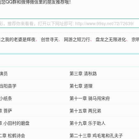
向您QQ群和微博微信里的朋友推荐哦！
影之我的老婆是辉夜
、
创世寻天
、
网游之短刀行
、
盘龙之无限进化
、
宗
 演员
第三章 清秋路
 当阳县学
第七章 道理
 小纸条
第十一章 骑马闯宋府
章 菩萨
第十五章 两兄弟
章 小田村的磨盘
第十九章 乐于助人
二章 松鹤诗会
第二十三章 鸡毛笔和孔夫子