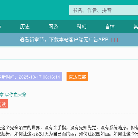
市
历史
网游
科幻
言情
追看新章节，下载本站客户端无广告APP
↓↓↓
新时间：2025-10-17 06:16:14
直达底部
章 以你血来祭
阅读
在这个完全陌生的世界，没有金手指，没有先知先觉，没有系统随身。但
己起舞，如何让这万家灯火为自己而绚丽，如何让家国如画。如何让这今