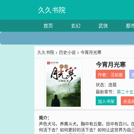
久久书院
首页
玄幻
武侠
都
久久书院
>
历史小说
> 今宵月光寒
今宵月光寒
作者：
汪如是
更
状态：连载
最新章节：
第二十五
加入书架
点击
简介：
声色犬马，养鹰斗犬。胸中有丘壑，目中有百川。
何活下去？如何更好的活下去？如何让这世界为自