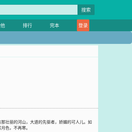
搜索
其他
排行
完本
登录
有那壮丽的河山，大道的先驱者，娇媚的可人儿。如
宵月色，不再寒。