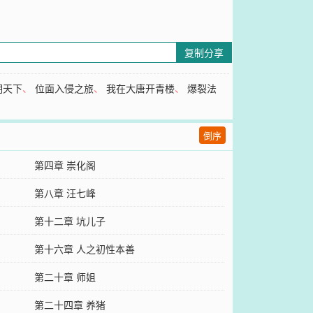
复制分享
明天下
、
位面入侵之旅
、
我在大唐开青楼
、
爆裂法
倒序
第四章 崇化阁
第八章 汪七峰
第十二章 坑儿子
第十六章 人之初性本善
第二十章 师姐
第二十四章 养猪