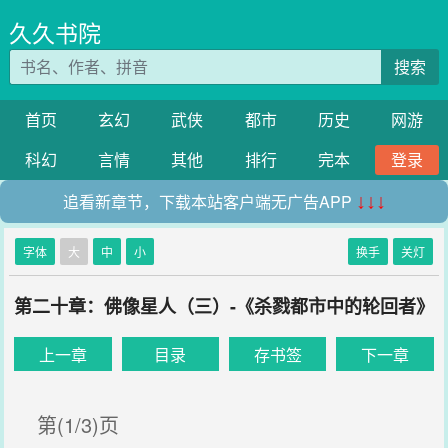
久久书院
搜索
首页
玄幻
武侠
都市
历史
网游
科幻
言情
其他
排行
完本
登录
追看新章节，下载本站客户端无广告APP
↓↓↓
字体
大
中
小
换手
关灯
第二十章：佛像星人（三）-《杀戮都市中的轮回者》
上一章
目录
存书签
下一章
第(1/3)页