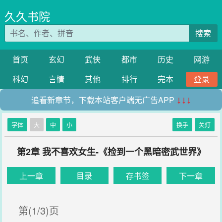
久久书院
搜索
首页
玄幻
武侠
都市
历史
网游
科幻
言情
其他
排行
完本
登录
追看新章节，下载本站客户端无广告APP
↓↓↓
字体
大
中
小
换手
关灯
第2章 我不喜欢女生-《捡到一个黑暗密武世界》
上一章
目录
存书签
下一章
第(1/3)页