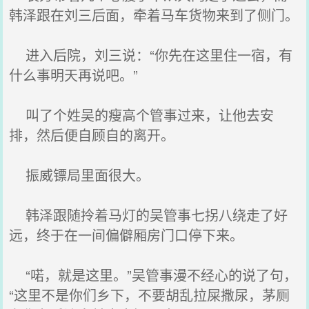
韩泽跟在刘三后面，牵着马车货物来到了侧门。
进入后院，刘三说：“你先在这里住一宿，有
什么事明天再说吧。”
叫了个姓吴的瘦高个管事过来，让他去安
排，然后便自顾自的离开。
振威镖局里面很大。
韩泽跟随拎着马灯的吴管事七拐八绕走了好
远，终于在一间偏僻厢房门口停下来。
“喏，就是这里。”吴管事漫不经心的说了句，
“这里不是你们乡下，不要胡乱拉屎撒尿，茅厕