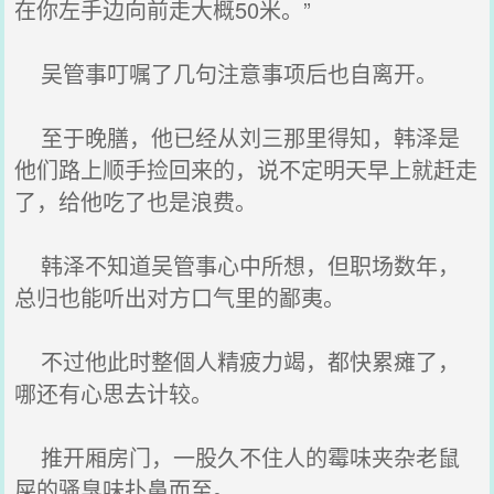
在你左手边向前走大概50米。”
吴管事叮嘱了几句注意事项后也自离开。
至于晚膳，他已经从刘三那里得知，韩泽是
他们路上顺手捡回来的，说不定明天早上就赶走
了，给他吃了也是浪费。
韩泽不知道吴管事心中所想，但职场数年，
总归也能听出对方口气里的鄙夷。
不过他此时整個人精疲力竭，都快累瘫了，
哪还有心思去计较。
推开厢房门，一股久不住人的霉味夹杂老鼠
屎的骚臭味扑鼻而至。