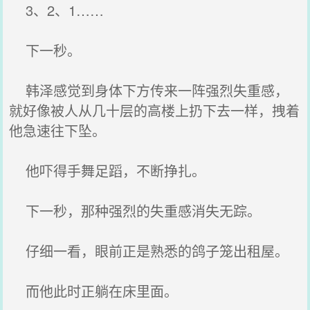
3、2、1……
下一秒。
韩泽感觉到身体下方传来一阵强烈失重感，
就好像被人从几十层的高楼上扔下去一样，拽着
他急速往下坠。
他吓得手舞足蹈，不断挣扎。
下一秒，那种强烈的失重感消失无踪。
仔细一看，眼前正是熟悉的鸽子笼出租屋。
而他此时正躺在床里面。