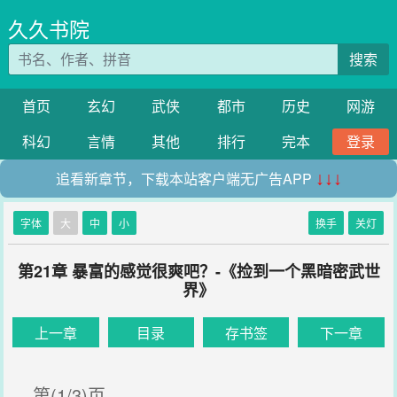
久久书院
搜索
首页
玄幻
武侠
都市
历史
网游
科幻
言情
其他
排行
完本
登录
追看新章节，下载本站客户端无广告APP
↓↓↓
字体
大
中
小
换手
关灯
第21章 暴富的感觉很爽吧？-《捡到一个黑暗密武世
界》
上一章
目录
存书签
下一章
第(1/3)页