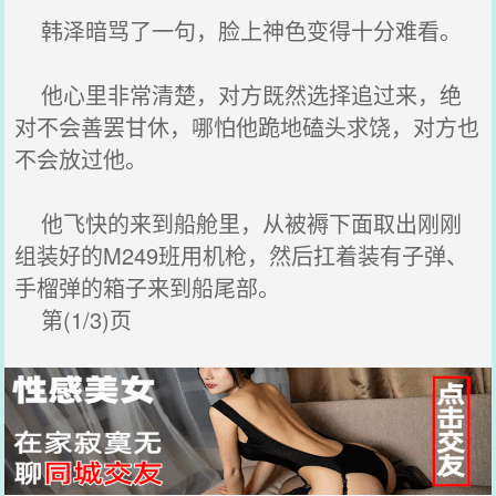
韩泽暗骂了一句，脸上神色变得十分难看。
他心里非常清楚，对方既然选择追过来，绝
对不会善罢甘休，哪怕他跪地磕头求饶，对方也
不会放过他。
他飞快的来到船舱里，从被褥下面取出刚刚
组装好的M249班用机枪，然后扛着装有子弹、
手榴弹的箱子来到船尾部。
第(1/3)页