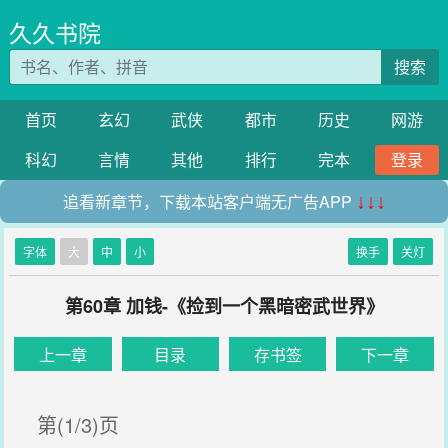
久久书院
搜索
首页
玄幻
武侠
都市
历史
网游
科幻
言情
其他
排行
完本
登录
追看新章节，下载本站客户端无广告APP
↓↓↓
字体
大
中
小
换手
关灯
第60章 加钱-《捡到一个黑暗密武世界》
上一章
目录
存书签
下一章
第(1/3)页