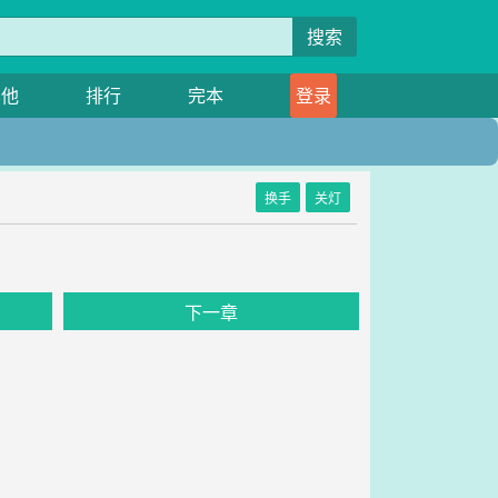
搜索
其他
排行
完本
登录
换手
关灯
下一章