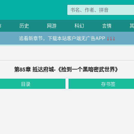
市
历史
网游
科幻
言情
追看新章节，下载本站客户端无广告APP
↓↓↓
第85章 抵达府城-《捡到一个黑暗密武世界》
目录
存书签