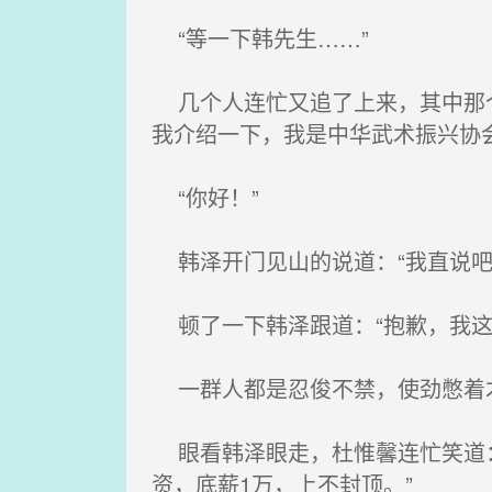
“等一下韩先生……”
几个人连忙又追了上来，其中那个
我介绍一下，我是中华武术振兴协
“你好！”
韩泽开门见山的说道：“我直说吧
顿了一下韩泽跟道：“抱歉，我这
一群人都是忍俊不禁，使劲憋着
眼看韩泽眼走，杜惟馨连忙笑道：
资，底薪1万，上不封顶。”