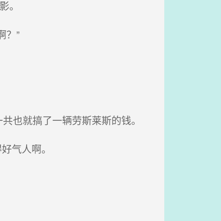
影。
？”
共也就搞了一辆劳斯莱斯的钱。
得好气人啊。