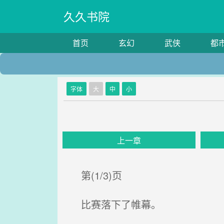
久久书院
首页
玄幻
武侠
都
字体
大
中
小
上一章
第(1/3)页
比赛落下了帷幕。