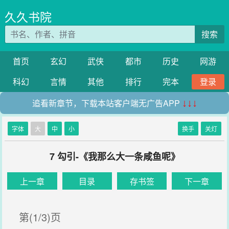
久久书院
搜索
首页
玄幻
武侠
都市
历史
网游
科幻
言情
其他
排行
完本
登录
追看新章节，下载本站客户端无广告APP
↓↓↓
字体
大
中
小
换手
关灯
7 勾引-《我那么大一条咸鱼呢》
上一章
目录
存书签
下一章
第(1/3)页