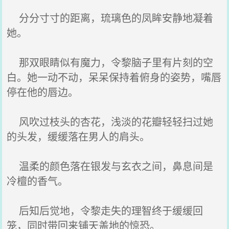
分分寸寸的距离，琉璃色的凤眸安静地凝着
她。
那双眼睛似有魔力，令黎脑子里有片刻的空
白。她一动不动，呆呆保持着俯身的姿势，嘴唇
停在他的唇边。
风吹过枝头的杏花，浅淡的花瓣轻轻扫过她
的头发，缓缓落在男人的肩头。
温柔的颜色落在银发与玄衣之间，鼻息间是
冷檀的香气。
后知后觉地，令黎走失的理智终于缓缓回
笼，同时带回来铺天盖地的惊恐。