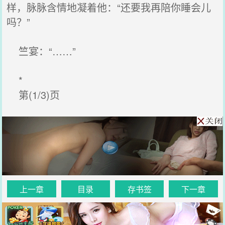
样，脉脉含情地凝着他：“还要我再陪你睡会儿
吗？”
竺宴：“……”
*
第(1/3)页
上一章
目录
存书签
下一章