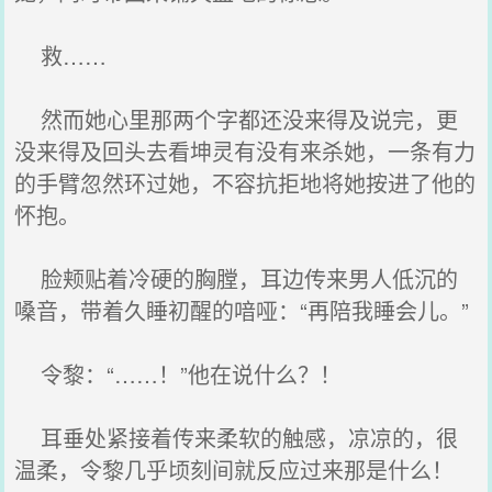
救……
然而她心里那两个字都还没来得及说完，更
没来得及回头去看坤灵有没有来杀她，一条有力
的手臂忽然环过她，不容抗拒地将她按进了他的
怀抱。
脸颊贴着冷硬的胸膛，耳边传来男人低沉的
嗓音，带着久睡初醒的喑哑：“再陪我睡会儿。”
令黎：“……！”他在说什么？！
耳垂处紧接着传来柔软的触感，凉凉的，很
温柔，令黎几乎顷刻间就反应过来那是什么！