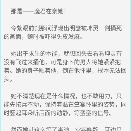
那是——魔君在亲她！
令黎眼前刹那间浮现出明瑟被坤灵一剑捅死
的画面，顿时被吓得头皮发麻。
她出于求生的本能，就想回头去看看坤灵有
没有飞过来捅他，可是身下的男人将她紧紧抱
着。她的身子贴着他，倒在他怀里，根本无法回
头。
她不清楚现在是什么情况，也不敢用力，只
能先按兵不动，保持着贴在竺宴怀里的姿势，同
时竖起耳朵听后面的动静，等蛮蛮的信号。
然而她就这么等了半晌，空谷幽静，耳边只