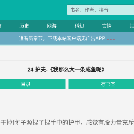
市
历史
网游
科幻
言情
追看新章节，下载本站客户端无广告APP
↓↓↓
24 护夫-《我那么大一条咸鱼呢》
目录
存书签
干掉他”子源捏了捏手中的护甲，感觉有股力量充