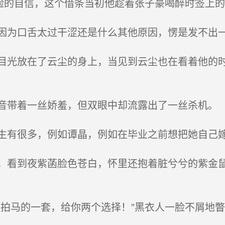
脸的自信，这个借条当初他趁着张子豪喝醉时签上
为口舌太过干涩还是什么其他原因，愣是发不出
光放在了云尘的身上，当见到云尘也在看着他的时
带着一丝娇羞，但双眼中却流露出了一丝杀机。
有很多，例如谭晶，例如在毕业之前想把她自己
看到夜紫菡脸色苍白，怀里还抱着脏兮兮的紫金鼠
拍马的一套，给你两个选择！”黑衣人一脸不屑地