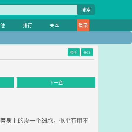
搜索
其他
排行
完本
登录
换手
关灯
下一章
斥着身上的没一个细胞，似乎有用不