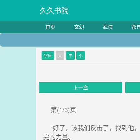
久久书院
首页
玄幻
武侠
都
字体
大
中
小
上一章
第(1/3)页
“好了，该我们反击了，找到他，
完的力量。