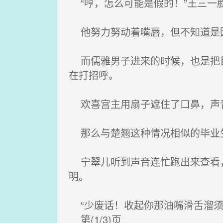
“哼，怎么可能是假的！”王三一
他努力努动着嘴唇，但不知道是因
而儒雅男子进来的时候，也是把目
在打招呼。
欢喜宫主用扇子遮住了口鼻，声音
那么与楚翘这种情况相似的毕业生
宁翠儿听到声音连忙跑出来查看，
明。
“少废话！收起你那油嘴滑舌溜须
第(1/3)页