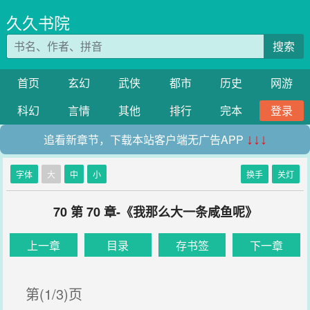
久久书院
搜索
首页
玄幻
武侠
都市
历史
网游
科幻
言情
其他
排行
完本
登录
追看新章节，下载本站客户端无广告APP
↓↓↓
字体
大
中
小
换手
关灯
70 第 70 章-《我那么大一条咸鱼呢》
上一章
目录
存书签
下一章
第(1/3)页