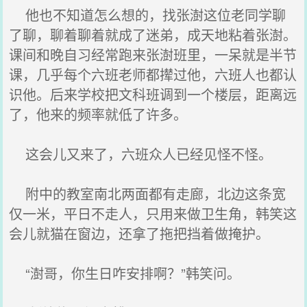
他也不知道怎么想的，找张澍这位老同学聊
了聊，聊着聊着就成了迷弟，成天地粘着张澍。
课间和晚自习经常跑来张澍班里，一呆就是半节
课，几乎每个六班老师都撵过他，六班人也都认
识他。后来学校把文科班调到一个楼层，距离远
了，他来的频率就低了许多。
这会儿又来了，六班众人已经见怪不怪。
附中的教室南北两面都有走廊，北边这条宽
仅一米，平日不走人，只用来做卫生角，韩笑这
会儿就猫在窗边，还拿了拖把挡着做掩护。
“澍哥，你生日咋安排啊？”韩笑问。