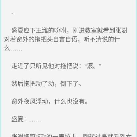
-
盛夏应下王潍的吩咐，刚进教室就看到张澍
对着窗外的拖把头自言自语，听不清说的什
么……
走近了只听见他对拖把说：“滚。”
然后拖把动了动，倒下了。
窗外夜风浮动，什么也没有。
盛夏：……
张澍把窗“砰”的一声拉上，刚转过身就看到女