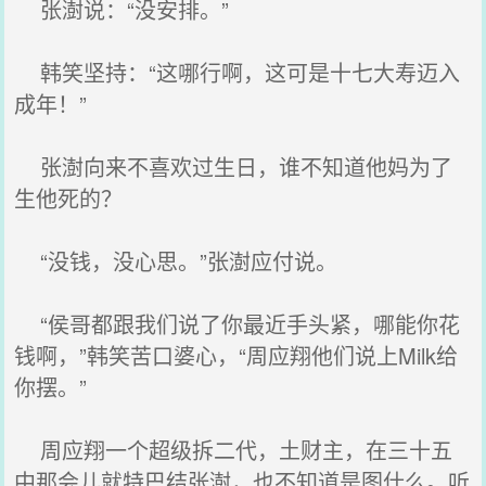
张澍说：“没安排。”
韩笑坚持：“这哪行啊，这可是十七大寿迈入
成年！”
张澍向来不喜欢过生日，谁不知道他妈为了
生他死的？
“没钱，没心思。”张澍应付说。
“侯哥都跟我们说了你最近手头紧，哪能你花
钱啊，”韩笑苦口婆心，“周应翔他们说上Milk给
你摆。”
周应翔一个超级拆二代，土财主，在三十五
中那会儿就特巴结张澍，也不知道是图什么。听