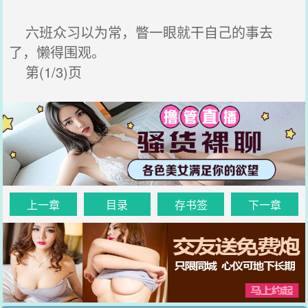
六班众习以为常，瞥一眼就干自己的事去
了，懒得围观。
第(1/3)页
上一章
目录
存书签
下一章