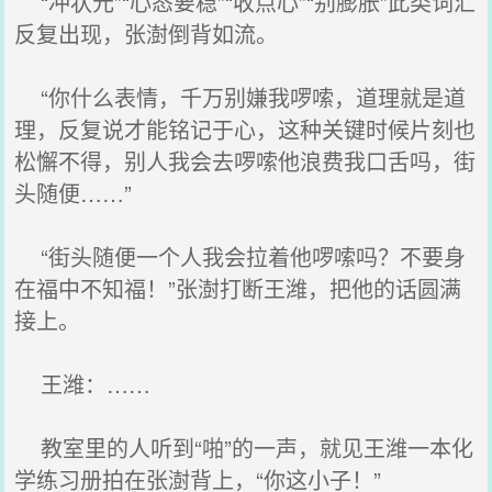
“冲状元”“心态要稳”“收点心”“别膨胀”此类词汇
反复出现，张澍倒背如流。
“你什么表情，千万别嫌我啰嗦，道理就是道
理，反复说才能铭记于心，这种关键时候片刻也
松懈不得，别人我会去啰嗦他浪费我口舌吗，街
头随便……”
“街头随便一个人我会拉着他啰嗦吗？不要身
在福中不知福！”张澍打断王潍，把他的话圆满
接上。
王潍：……
教室里的人听到“啪”的一声，就见王潍一本化
学练习册拍在张澍背上，“你这小子！”