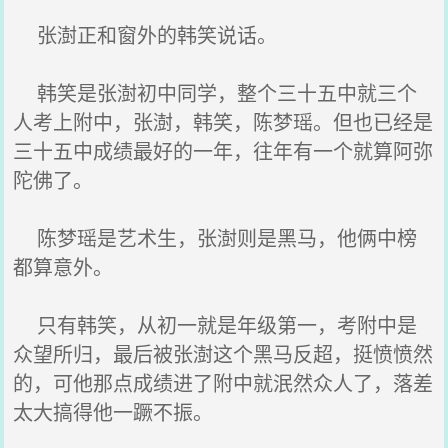
张澍正和窗外的韩笑说话。
韩笑是张澍初中同学，整个三十五中就三个
人考上附中，张澍，韩笑，陈梦瑶。但也已经是
三十五中成绩最好的一年，往年有一个就算阿弥
陀佛了。
陈梦瑶是艺术生，张澍则是黑马，他俩中榜
都算意外。
只有韩笑，从初一就是年级第一，考附中是
众望所归，最后被张澍这个黑马反超，挺愤愤然
的，可他那点成绩进了附中就泯然众人了，落差
太大搞得他一蹶不振。