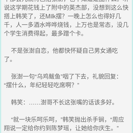
说这学期花钱上了附中的英杰部，没想到这么快
搭上韩笑了，还Milk摆？一晚上怎么也得好几
千，人一多酒水哗哗烧钱，上万也是常态，没几
个学生消费得起，最多蹭个卡。
不是张澍自恋，他都快怀疑自己男女通吃
了。
张澍一句“乌鸡鲅鱼”咽了下去，礼貌回复：
“摆什么，年纪轻轻吃席啊？”
韩笑：……澍哥不长这张嘴的话该多好。
“就一块乐呵乐呵，”韩笑抛出杀手锏，“周应
翔说一定给你约到陈梦瑶，让她给你庆生。”