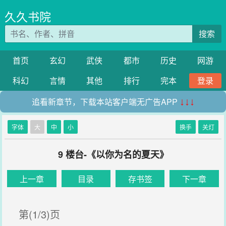
久久书院
搜索
首页
玄幻
武侠
都市
历史
网游
科幻
言情
其他
排行
完本
登录
追看新章节，下载本站客户端无广告APP
↓↓↓
字体
大
中
小
换手
关灯
9 楼台-《以你为名的夏天》
上一章
目录
存书签
下一章
第(1/3)页