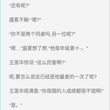
“还有呢?”
盛夏不解:“嗯?”
“你不是两个同桌吗,另一位呢?”
“嗯…”盛夏想了想,“他是年级第十-。"
王莲华惊讶:“这么厉害啊?”
呃,要怎么说这已经是他最差的一次了呢?
王莲华很满意:“你周围的人成绩都很不错啊!”
“是。”