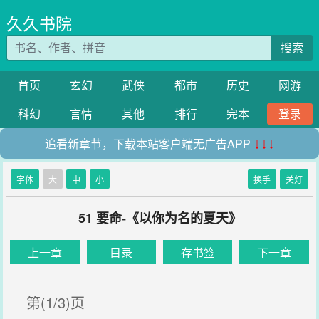
久久书院
搜索
首页
玄幻
武侠
都市
历史
网游
科幻
言情
其他
排行
完本
登录
追看新章节，下载本站客户端无广告APP
↓↓↓
字体
大
中
小
换手
关灯
51 要命-《以你为名的夏天》
上一章
目录
存书签
下一章
第(1/3)页