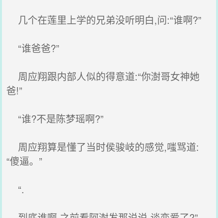
几个在莲里上学的兄弟没听明白,问:“谁啊?”
“谁爸爸?”
周应翔跟内部人似的得意道:“你澍哥女神她
爸!”
“谁?不是陈梦瑶啊?”
周应翔算是懂了当时侯骏岐的感觉,嗤骂道:
“傻逼。”
“.
到底谁啊,之前看阿澍发那说说,谈恋爱了?”