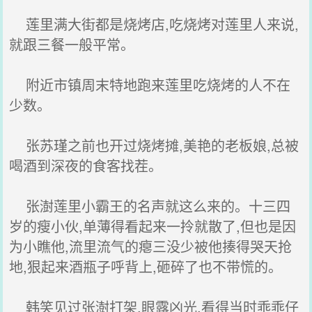
莲里满大街都是烧烤店,吃烧烤对莲里人来说,
就跟三餐一般平常。
附近市镇周末特地跑来莲里吃烧烤的人不在
少数。
张苏瑾之前也开过烧烤摊,美艳的老板娘,总被
喝酒到深夜的食客找茬。
张澍莲里小霸王的名声就这么来的。十三四
岁的瘦小伙,单薄得看起来一拎就散了,但也是因
为小瞧他,流里流气的瘪三没少被他揍得哭天抢
地,狠起来酒瓶子呼背上,砸碎了也不带慌的。
韩笑见过张澍打架,眼露凶光,看得当时乖乖仔