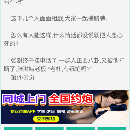
句行吧"
这下几个人面面相觑,大家一起搓胳膊。
怎么有人能这样,什么情话都没说就把人恶心
死的?
张澍终于挂电话了,一群人正要八卦,又被他打
断了,张澍喊老板:“老杜,有纸笔吗?”
第(1/3)页