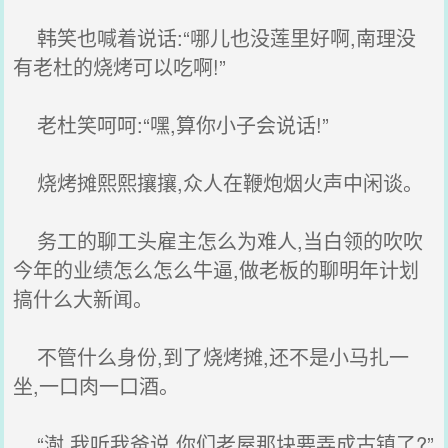
韩笑也喊着说话:“哪儿也没莲里好啊,南理没
有老杜的烧烤可以吃啊!”
老杜笑呵呵:“嘿,算你小子会说话!”
烧烤摊熙熙攘攘,众人在鞭炮烟火声中闲谈。
务工的聊工头雇主怎么为难人,当白领的吹吹
今年的业绩怎么怎么牛逼,做老板的聊明年计划
搞什么大新闻。
不管什么身份,到了烧烤摊,还不是小马扎一
坐,一口肉一口酒。
“澍,我听我爸说,你们老屋那块要弄成古镇了?”