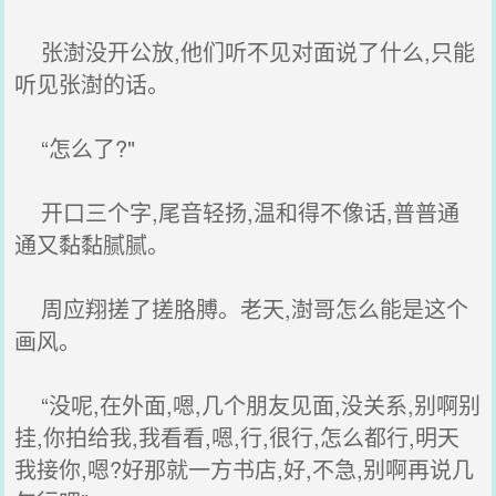
张澍没开公放,他们听不见对面说了什么,只能
听见张澍的话。
“怎么了?"
开口三个字,尾音轻扬,温和得不像话,普普通
通又黏黏腻腻。
周应翔搓了搓胳膊。老天,澍哥怎么能是这个
画风。
“没呢,在外面,嗯,几个朋友见面,没关系,别啊别
挂,你拍给我,我看看,嗯,行,很行,怎么都行,明天
我接你,嗯?好那就一方书店,好,不急,别啊再说几