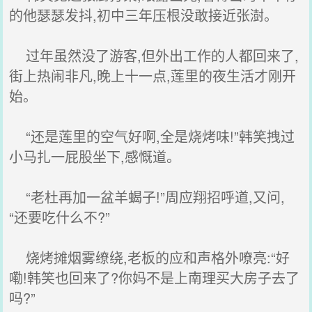
的他瑟瑟发抖,初中三年压根没敢接近张澍。
过年虽然没了游客,但外出工作的人都回来了,
街上热闹非凡,晚上十一点,莲里的夜生活才刚开
始。
“还是莲里的空气好啊,全是烧烤味!”韩笑拽过
小马扎一屁股坐下,感慨道。
“老杜再加一盆羊蝎子!”周应翔招呼道,又问,
“还要吃什么不?”
烧烤摊烟雾缭绕,老板的应和声格外嘹亮:“好
嘞!韩笑也回来了?你妈不是上南理买大房子去了
吗?”