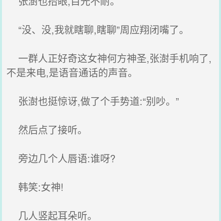
张澍也抬眼,目光不耐。
“没、没,我就瞎聊,瞎聊”周应翔闭嘴了。
一群人正好奇这女神何方神圣,张澍手机响了,
不是来电,是语音通话的声音。
张澍也挺惊讶,做了个手势道:“别吵。”
然后点了接听。
旁边几个人唇语:谁呀?
韩笑:女神!
几人竖起耳朵听。