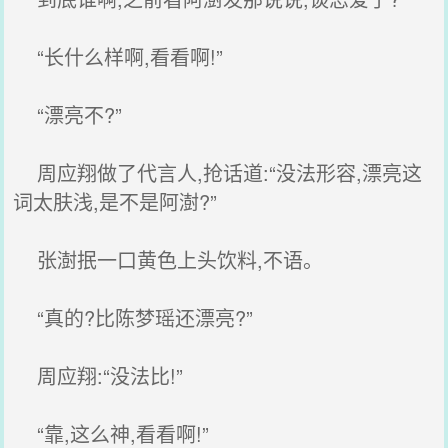
“长什么样啊,看看啊!”
“漂亮不?”
周应翔做了代言人,抢话道:“没法形容,漂亮这
词太肤浅,是不是阿澍?”
张澍抿一口黄色上头饮料,不语。
“真的?比陈梦瑶还漂亮?”
周应翔:“没法比!”
“靠,这么神,看看啊!”