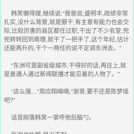
韩笑懒得理,继续说:“我爸说,盛明丰,政绩非常
扎实,没什么背景,就是狠干,有主意有能力也会交
际,比较厉害的县区都任过职,干出了不少名堂,兜
兜转转回到南理,就干了一把手了,这个年纪,估计
还能再升的,干个一两任的说不定调东洲去。”
“东洲可是副省级城市,干得好的话,再往上,就
是普通人通过新闻联播才能见着的人物了。"
“这么强…”周应翔喃喃,“澍哥,要不还是陈梦瑶
吧?”
话音刚落韩笑一掌呼他后脑勺。