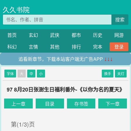
久久书院
搜索
首页
玄幻
武侠
都市
历史
网游
科幻
言情
其他
排行
完本
登录
追看新章节，下载本站客户端无广告APP
↓↓↓
字体
大
中
小
换手
关灯
97 8月20日张澍生日福利番外-《以你为名的夏天》
上一章
目录
存书签
下一章
第(1/3)页