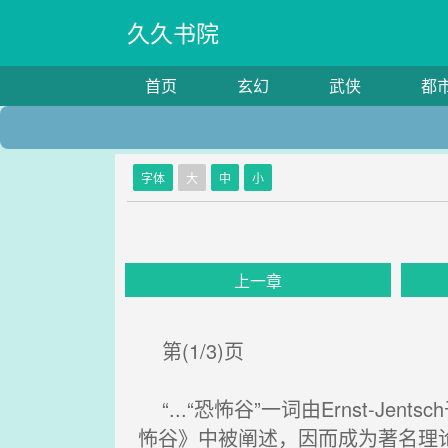
久久书院
首页
玄幻
武侠
都
字体
大
中
小
上一章
第(1/3)页
“...“恐怖谷”一词由Ernst-J
怖谷》中被阐述，因而成为著名理论