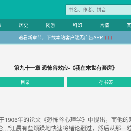
市
历史
网游
科幻
言情
追看新章节，下载本站客户端无广告APP
↓↓↓
第九十一章 恐怖谷效应-《我在末世有套房》
目录
存书签
entsch于1906年的论文《恐怖谷心理学》中提出，而
...”江晨有些烦躁地快速将绪论翻过，然后从那