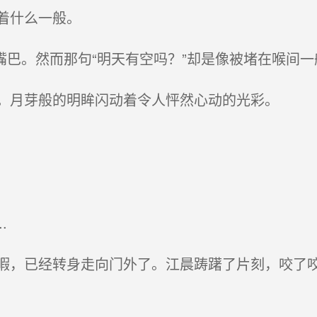
着什么一般。
下嘴巴。然而那句“明天有空吗？”却是像被堵在喉间
。月芽般的明眸闪动着令人怦然心动的光彩。
.
，已经转身走向门外了。江晨踌躇了片刻，咬了咬