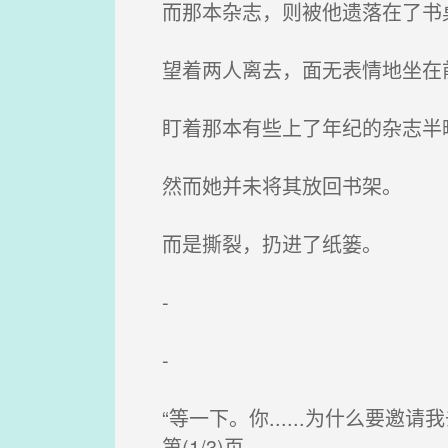
而那本杂志，则被他遗落在了书
望着两人离去，面无表情地坐在前
盯着那本有些上了年纪的杂志半
然而她并未将其放回书架。
而是撕裂，扔进了纸篓。
-
-
“等一下。你......为什么要
第(1/3)页