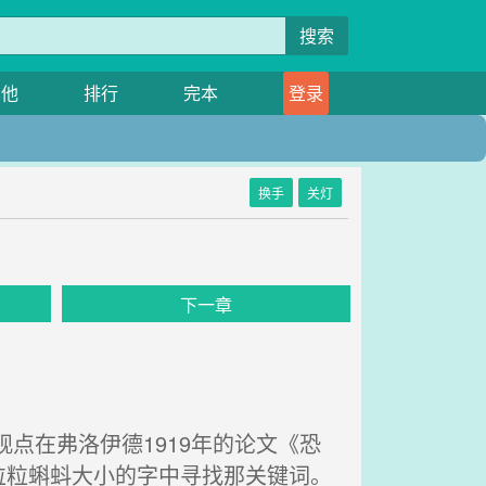
搜索
其他
排行
完本
登录
换手
关灯
下一章
他的观点在弗洛伊德1919年的论文《恐
一粒粒蝌蚪大小的字中寻找那关键词。