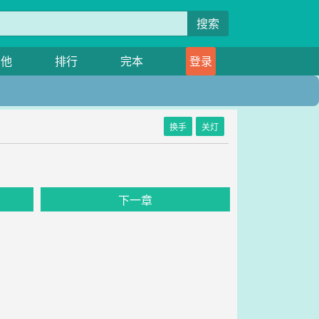
搜索
其他
排行
完本
登录
换手
关灯
下一章