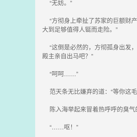
“无妨。”
“方彻身上牵扯了苏家的巨额财产
大到足够值得人铤而走险。”
“这倒是必然的，方彻孤身出发，
殿主亲自出马吧？”
“呵呵……”
范天条无比嫌弃的道：“等你这毛
陈入海举起来冒着热呼呼的臭气的
“……呕！”