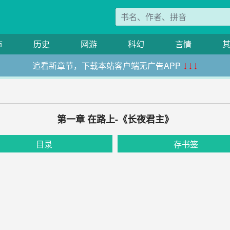
市
历史
网游
科幻
言情
追看新章节，下载本站客户端无广告APP
↓↓↓
第一章 在路上-《长夜君主》
目录
存书签