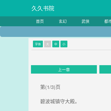
久久书院
首页
玄幻
武侠
都
字体
大
中
小
上一章
第(1/3)页
碧波城镇守大殿。