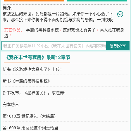
简介：
核战之后的末世，到处都是一片狼藉。如果你一不小心活了下
来，那么接下来你将不得不面对饥饿与疾病的恐惧，一到夜晚
就会发狂的丧尸，还有那些因辐射而变得奇形怪状的异种...然而对江
其它作品：
学霸的黑科技系统
/
这游戏也太真实了
/
高人竟在我身
晨来说，这里却是天堂。遍地都是无所属的豪宅，遍地都是遗弃的豪
边
/
车，还有那无人问津的黄金与黑科技...什么？你是战前XXX游戏公司
的老总？专门负责策划3A级虚拟实境网游？好说好说，给我干活儿开
复制分享
发手游，日薪两块馒头够不够？爱疯6？超薄？看见没，我这未来人科
技公司的手机比套套还薄你信不信？航母？战机？哦，那些玩意我也
《我在末世有套房》最新12章节
有，不过是飞太空的那种...且看拥有自由穿梭两个世界能力的江晨，
如何打造一个横跨现世与末世的帝国...书友群：482875504、
新书《这游戏也太真实了》上传！
518159612Vip读者群：280098889（需要全订截图验证，私聊管理
员和群主都可以）
新书《学霸的黑科技系统》
您要是觉得《
我在末世有套房
》还不错的话请不要忘记向您QQ群和微
博微信里的朋友推荐哦！
新书发布，《星界游民》，求包养~
完本感言
第1610章 世纪婚礼（大结局）
第1609章 用恶魔这个词更恰当