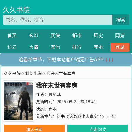
久久书院
搜索
首页
玄幻
武侠
都市
历史
网游
科幻
言情
其他
排行
完本
登录
追看新章节，下载本站客户端无广告APP
↓↓↓
久久书院
>
科幻小说
> 我在末世有套房
我在末世有套房
作者：
晨星LL
更新时间：2025-08-21 20:18:41
状态：完本
最新章节：
新书《这游戏也太真实了》上传！
加入书架
点击阅读