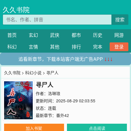
久久书院
搜索
首页
玄幻
武侠
都市
历史
网游
科幻
言情
其他
排行
完本
登录
追看新章节，下载本站客户端无广告APP
↓↓↓
久久书院
>
科幻小说
> 寻尸人
寻尸人
作者：
洛琳琅
更新时间：2025-08-29 02:03:55
状态：连载
最新章节：
番外42
加入书架
点击阅读