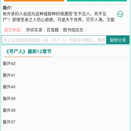
简介：
有许多的人会因为这种或那种的境遇而“生不见人，死不见
尸”！即使至亲之人伤心欲绝，可是大千世界，茫茫人海，又能
去哪里找寻呢？而每个死去的人都会对他生前的过往保有一丝执念，
其它作品：
异侦实录
/
百鬼籍
/
图书馆店员
/
或悲或喜，或爱或恨……平庸少年张进宝，在高中时代突然间异能加
身，他凭借着自身的天赋异禀，帮助了许多客死异乡的人们魂归故
复制分享
里……而张进宝也在之后的寻尸之旅中，遇到了风水大师黎叔和他的
首席大弟子丁一，他们一路上和张进宝并肩前行，一同走上了一条惊
《寻尸人》最新12章节
心动魄的冒险之旅。
您要是觉得《
寻尸人
》还不错的话请不要忘记向您QQ群和微博微信里
番外42
的朋友推荐哦！
番外41
番外40
番外39
番外38
番外37